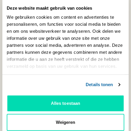
Deze website maakt gebruik van cookies
We gebruiken cookies om content en advertenties te
personaliseren, om functies voor social media te bieden
en om ons websiteverkeer te analyseren. Ook delen we
informatie over uw gebruik van onze site met onze
partners voor social media, adverteren en analyse. Deze
partners kunnen deze gegevens combineren met andere
informatie die u aan ze heeft verstrekt of die ze hebben
verzameld op basis van uw gebruik van hun services.
Details tonen
Postcodegebied:
6675
Te verzilveren bedrag:
EUR 170.000,-
Rendement:
7% per jaar
Alles toestaan
Periode:
5 jaar
Neem contact op
Weigeren