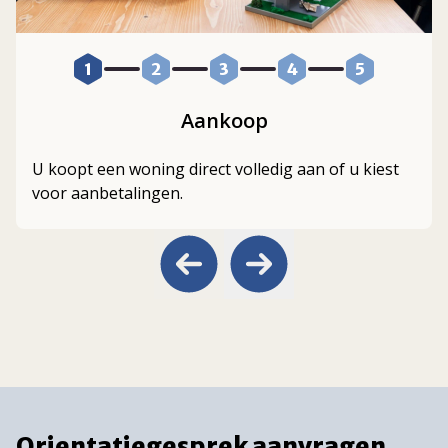
1
2
3
4
5
Aankoop
U koopt een woning direct volledig aan of u kiest
voor aanbetalingen.
Orientatiegesprek aanvragen