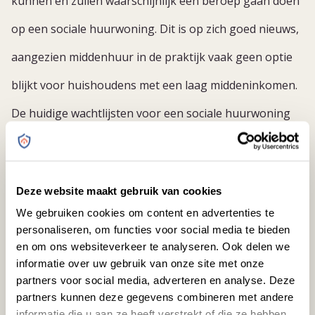
kunnen en zullen waarschijnlijk een beroep gaan doen
op een sociale huurwoning. Dit is op zich goed nieuws,
aangezien middenhuur in de praktijk vaak geen optie
blijkt voor huishoudens met een laag middeninkomen.
De huidige wachtlijsten voor een sociale huurwoning
zijn echter al lang. Dit probleem lijkt eerder groter dan
kleiner te worden. Een tweede consequentie is dat,
Deze website maakt gebruik van cookies
hoewel de doelgroep per saldo groter wordt, er
We gebruiken cookies om content en advertenties te
tegelijkertijd duizenden eenpersoonshuishoudens
personaliseren, om functies voor social media te bieden
en om ons websiteverkeer te analyseren. Ook delen we
buiten de boot vallen met de nieuwe regelgeving.
informatie over uw gebruik van onze site met onze
partners voor social media, adverteren en analyse. Deze
Figuur 1 Percentage huishoudens behorende tot de
partners kunnen deze gegevens combineren met andere
EC-doelgroep en de Ollongren doelgroep
informatie die u aan ze heeft verstrekt of die ze hebben